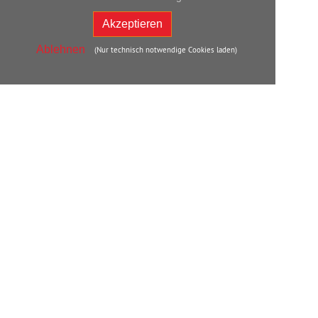
Akzeptieren
Ablehnen
(Nur technisch notwendige Cookies laden)
Back
to
Top