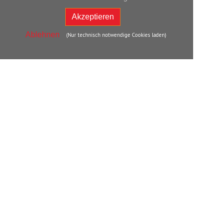
Akzeptieren
Ablehnen
(Nur technisch notwendige Cookies laden)
Back
to
Top