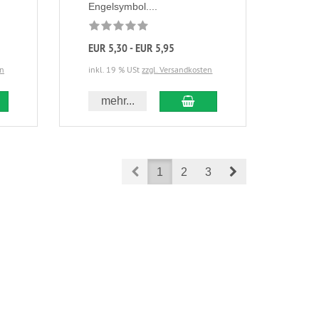
Engelsymbol....
EUR 5,30 - EUR 5,95
en
inkl. 19 % USt
zzgl. Versandkosten
mehr...
Prev
Next
1
2
3