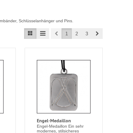
Armbänder, Schlüsselanhänger und Pins.
Prev
Next
1
2
3
Engel-Medaillon
Engel-Medaillon Ein sehr
modernes, stilsicheres