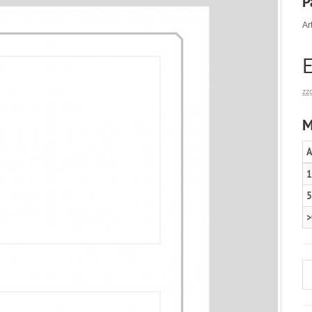
P
Art
E
zz
M
A
1
5
>