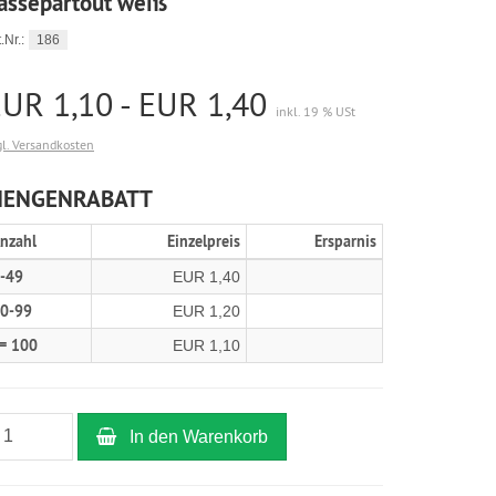
assepartout weiß
.Nr.:
186
UR 1,10 - EUR 1,40
inkl. 19 % USt
gl. Versandkosten
ENGENRABATT
nzahl
Einzelpreis
Ersparnis
-49
EUR 1,40
0-99
EUR 1,20
= 100
EUR 1,10
In den Warenkorb